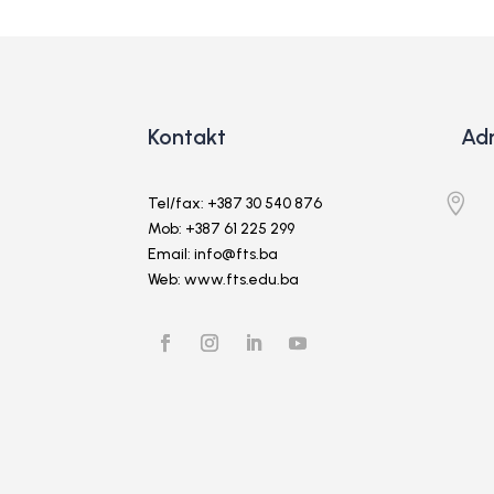
Kontakt
Ad

Tel/fax: +387 30 540 876
Mob: +387 61 225 299
Email: info@fts.ba
Web: www.fts.edu.ba