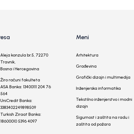
resa
Meni
Aleja konzula br.5, 72270
Arhitektura
Travnik,
Građevina
Bosna i Hercegovina
Grafički dizajn i multimedija
Žiro računi fakulteta
ASA Banka: 13400111 204 76
Inženjerska informatika
564
Tekstilno inženjerstvo i modni
UniCredit Banka:
dizajn
3383402249898509
Turkish Ziraat Banka:
Sigurnost i zaštita na radu i
18600010 5396 4097
zaštita od požara