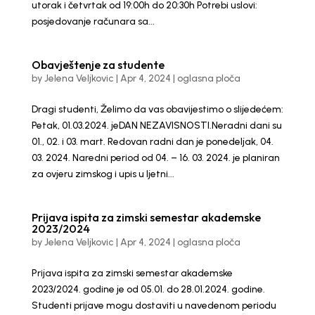
utorak i četvrtak od 19:00h do 20:30h Potrebi uslovi:
posjedovanje računara sa...
Obavještenje za studente
by
Jelena Veljkovic
|
Apr 4, 2024
|
oglasna ploča
Dragi studenti, Želimo da vas obavijestimo o slijedećem:
Petak, 01.03.2024. jeDAN NEZAVISNOSTI.Neradni dani su
01., 02. i 03. mart. Redovan radni dan je ponedeljak, 04.
03. 2024. Naredni period od 04. – 16. 03. 2024. je planiran
za ovjeru zimskog i upis u ljetni...
Prijava ispita za zimski semestar akademske
2023/2024
by
Jelena Veljkovic
|
Apr 4, 2024
|
oglasna ploča
Prijava ispita za zimski semestar akademske
2023/2024. godine je od 05.01. do 28.01.2024. godine.
Studenti prijave mogu dostaviti u navedenom periodu