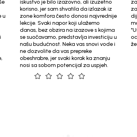
vo je bilo izazovno, ali izuzetno
zajedničkom rad
o, jer sam shvatila da izlazak iz
za sve studente 
komfora često donosi najvrednije
dijelimo istevrij
e. Svaki napor koji ulažemo
možemo napredo
, bez obzira na izazove s kojima
"Ustrajnost u na
čavamo, predstavlja investiciju u
od najvažnijih s
budućnost. Neka vas snovi vode i
željenih rezultat
zvolite da vas prepreke
abre, jer svaki korak ka znanju
sa sobom potencijal za uspjeh.