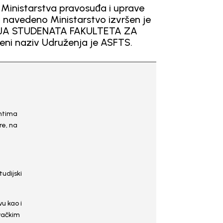
 Ministarstva pravosuđa i uprave
 navedeno Ministarstvo izvršen je
ACIJA STUDENATA FAKULTETA ZA
ćeni naziv Udruženja je ASFTS.
entima
re, na
tudijski
u kao i
ivačkim