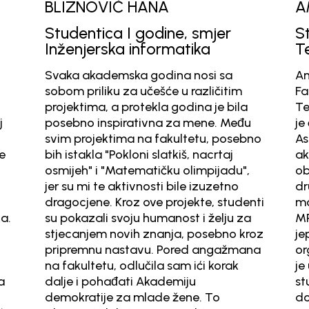
ZNOVIĆ HANA
AMINA ĐUH
entica I godine, smjer
Studentica II
njerska informatika
Tekstilno inž
 akademska godina nosi sa
Amina Đuhera je 
priliku za učešće u različitim
Fakultetu za tehn
tima, a protekla godina je bila
Tekstilno inženje
no inspirativna za mene. Među
je član Mreže st
projektima na fakultetu, posebno
Asocijacije stu
takla "Pokloni slatkiš, nacrtaj
aktivnostima M
eh" i "Matematičku olimpijadu",
obogatilo moje i
 mi te aktivnosti bile izuzetno
drugim ljudima io
jene. Kroz ove projekte, studenti
mom razvoju. Ra
azali svoju humanost i želju za
MREŽE je bilo no
anjem novih znanja, posebno kroz
jepoboljšalo mo
emnu nastavu. Pored angažmana
organizaciju i 
ultetu, odlučila sam ići korak
je učešće u MREŽ
 i pohađati Akademiju
studente sa inov
ratije za mlade žene. To
dovodi do boljeg