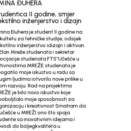
ERA
DŽENAN BARLOV
 godine, smjer
Student II godine, sm
enjerstvo i dizajn
Arhitektura
student II godine na
Kao predsjednik Asocijacij
ičke studije, odsijek
Fakulteta za tehnicke stud
rstvo idizajn i aktivan
da svaki projekat igraodre
udenata i sekretar
poboljšanju studiranja za 
denata FTS“Učešće u
studenta.Projekti na naše
REŽE studenata je
vode ka međusobnom druž
skustvo u radu sa
upoznavanju i razmjenjiva
tvorilo nove prilike u
iskustava,i veoma su bitni 
d na projektima
dobre radne atmosfere m
vo iskustvo koje
studentima.Kao učesnik u 
je sposobnosti za
projektima prethodne godi
kreativnost.Smatram da
sam dovoljno iskustva u to
I ono što spaja
moguslobodno reći da to 
ativnim idejama i
vuče isključivo pozitivne uti
kvaliteta u
poznanstva.S obzirom da 