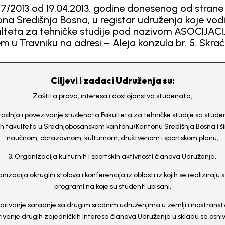
17/2013 od 19.04.2013. godine donesenog od strane
 Središnja Bosna, u registar udruženja koje vodi
kulteta za tehničke studije pod nazivom ASOCIJ
 u Travniku na adresi – Aleja konzula br. 5. Skra
Ciljevi i zadaci Udruženja su:
Zaštita prava, interesa i dostojanstva studenata,
radnja i povezivanje studenata Fakulteta za tehničke studije sa stud
h fakulteta u Srednjobosanskom kantonu/Kantonu Središnja Bosna i ši
naučnom, obrazovnom, kulturnom, društvenom i sportskom planu,
3. Organizacija kulturnih i sportskih aktivnosti članova Udruženja,
nizacija okruglih stolova i konferencija iz oblasti iz kojih se realiziraju s
programi na koje su studenti upisani,
varivanje saradnje sa drugim srodnim udruženjima u zemlji i inostranstv
ivanje drugih zajedničkih interesa članova Udruženja u skladu sa osn