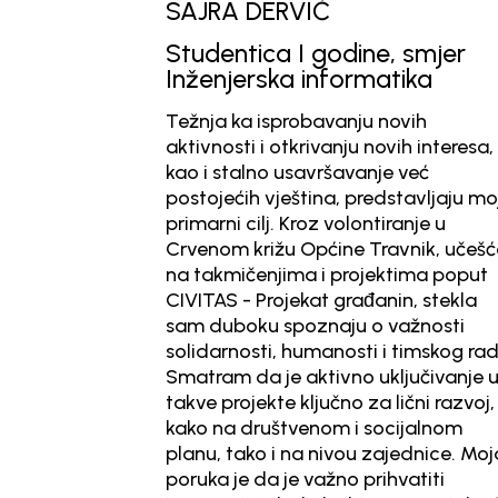
SAJRA DERVIĆ
BLI
Studentica I godine, smjer
Stud
Inženjerska informatika
Inže
Težnja ka isprobavanju novih
Svaka
aktivnosti i otkrivanju novih interesa,
sobom 
kao i stalno usavršavanje već
projek
postojećih vještina, predstavljaju moj
poseb
primarni cilj. Kroz volontiranje u
svim 
Crvenom križu Općine Travnik, učešće
bih is
na takmičenjima i projektima poput
osmij
CIVITAS - Projekat građanin, stekla
jer su
sam duboku spoznaju o važnosti
dragoc
solidarnosti, humanosti i timskog rada.
su pok
Smatram da je aktivno uključivanje u
stjec
takve projekte ključno za lični razvoj,
pripr
kako na društvenom i socijalnom
na fak
planu, tako i na nivou zajednice. Moja
dalje
poruka je da je važno prihvatiti
demok