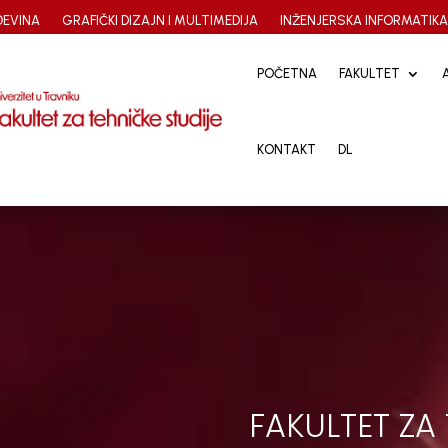
EVINA
GRAFIČKI DIZAJN I MULTIMEDIJA
INŽENJERSKA INFORMATIK
POČETNA
POČETNA
FAKULTET
FAKULTET
KONTAKT
KONTAKT
DL
DL
FAKULTET ZA