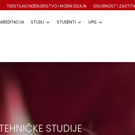
A
TEKSTILNO INŽENJERSTVO I MODNI DIZAJN
SIGURNOST I ZAŠTITA
AKREDITACIJA
AKREDITACIJA
STUDIJ
STUDIJ
STUDENTI
STUDENTI
UPIS
UPIS
 TEHNIČKE STUDIJE