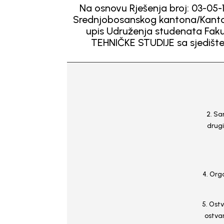
Na osnovu Rješenja broj: 03-05-
Srednjobosanskog kantona/Kantona
upis Udruženja studenata Fa
TEHNIČKE STUDIJE sa sjedištem
2. Sa
drugi
4. Orga
5. Ost
ostvar