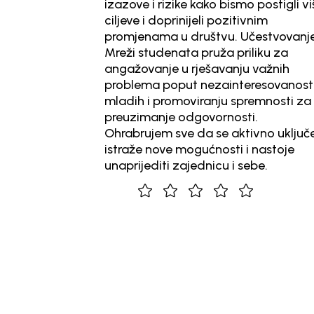
izazove i rizike kako bismo postigli više
iskust
ciljeve i doprinijeli pozitivnim
korisn
promjenama u društvu. Učestvovanje u
zone 
Mreži studenata pruža priliku za
lekcij
angažovanje u rješavanju važnih
danas
problema poput nezainteresovanosti
se suo
mladih i promoviranju spremnosti za
našu 
preuzimanje odgovornosti.
ne do
Ohrabrujem sve da se aktivno uključe,
obeshr
istraže nove mogućnosti i nastoje
nosi 
unaprijediti zajednicu i sebe.