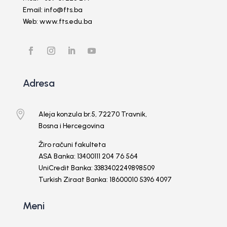
Email: info@fts.ba
Web: www.fts.edu.ba
Adresa

Aleja konzula br.5, 72270 Travnik,
Bosna i Hercegovina
Žiro računi fakulteta
ASA Banka: 13400111 204 76 564
UniCredit Banka: 3383402249898509
Turkish Ziraat Banka: 18600010 5396 4097
Meni