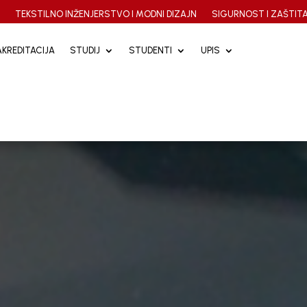
A
TEKSTILNO INŽENJERSTVO I MODNI DIZAJN
SIGURNOST I ZAŠTITA
AKREDITACIJA
AKREDITACIJA
STUDIJ
STUDIJ
STUDENTI
STUDENTI
UPIS
UPIS