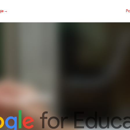
aje→
Po