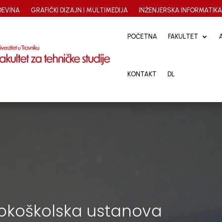
EVINA
GRAFIČKI DIZAJN I MULTIMEDIJA
INŽENJERSKA INFORMATIK
POČETNA
POČETNA
FAKULTET
FAKULTET
KONTAKT
KONTAKT
DL
DL
sokoškolska ustanova