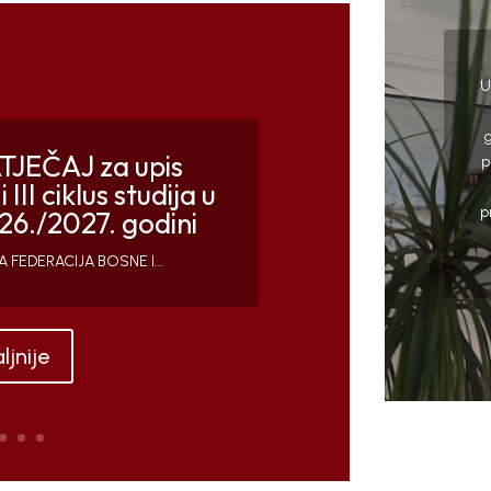
U
JEČAJ za upis
p
 III ciklus studija u
p
6./2027. godini
vodom Prvog maja
Praznik rada!
FEDERACIJA BOSNE I...
tudenti, obavještavamo...
ljnije