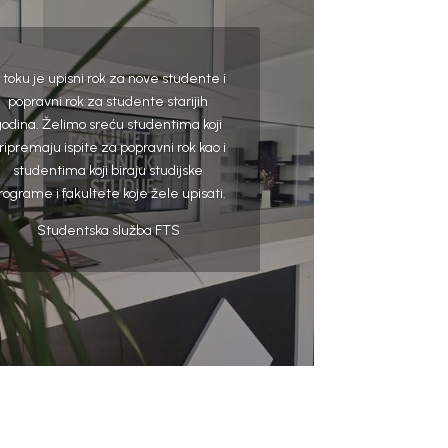
 toku je upisni rok za nove studente i
popravni rok za studente starijih
godina. Želimo sreću studentima koji
ripremaju ispite za popravni rok kao i
studentima koji biraju studijske
rograme i fakultete koje žele upisati.
Studentska služba FTS