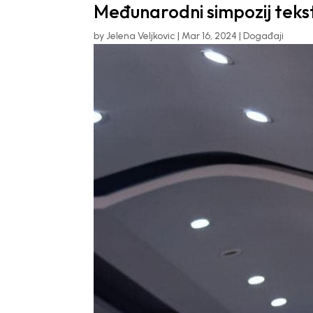
Međunarodni simpozij tekst
by
Jelena Veljkovic
|
Mar 16, 2024
|
Događaji