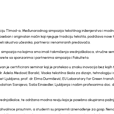
aciju TImod-a, Međunarodnog simpozija tekstilnog inženjerstva i modnog
oseban i originalan način koji njeguje tradiciju tekstila, podržava nove
jeli iskustva učesnika, partnera i renomiranih predavača.
h simpozija na kojima smo imali takmičenja srednjoškolaca, stručne se
susrete sa sponzorima i partnerima simpozija i Fakulteta.
n je certificirani seminar koji je protekao u znaku inovacija bez kojih 
. dr. Adela Medović Baralić, Visoka tekstilna škola za dizajn, tehnologi
tet Ljubljana, prof. dr. Elma Durmišević, EU Laboratory for Green trans
ion Sarajevo, Saša Einsiedler, Ljubljanja i našim profesorima doc. dr.
rednjoškolce, te održana modna reviju koja je posebno okupirana pažnju
 zahvalnice prisutnim, a studenti su pripremili iznenađenje za gosp. Nen