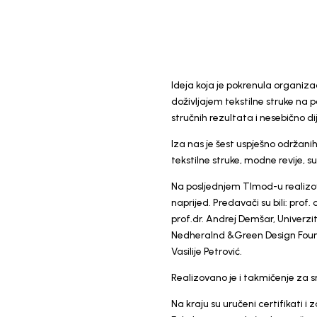
Ideja koja je pokrenula organiz
doživljajem tekstilne struke na p
stručnih rezultata i nesebično di
Iza nas je šest uspješno održani
tekstilne struke, modne revije, 
Na posljednjem TImod-u realizova
naprijed. Predavači su bili: prof
prof.dr. Andrej Demšar, Univerzi
Nedheralnd &Green Design Foundat
Vasilije Petrović.
Realizovano je i takmičenje za s
Na kraju su uručeni certifikati i