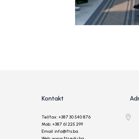
Kontakt
Ad

Tel/fax: +387 30 540 876
Mob: +387 61 225 299
Email: info@fts.ba
Web: www.fts.edu.ba