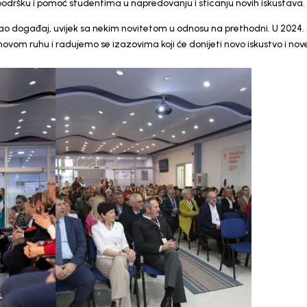
ža podršku i pomoć studentima u napredovanju i sticanju novih iskustava.
kao događaj, uvijek sa nekim novitetom u odnosu na prethodni. U 2024.
vom ruhu i radujemo se izazovima koji će donijeti novo iskustvo i nov