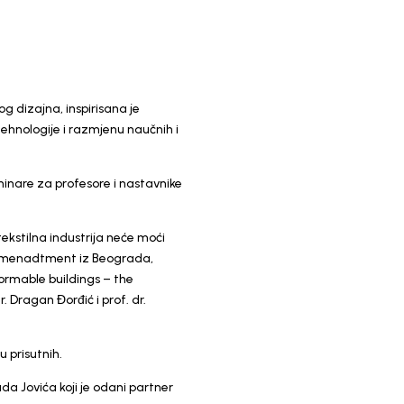
 dizajna, inspirisana je
 tehnologije i razmjenu naučnih i
minare za profesore i nastavnike
tekstilna industrija neće moći
ju i menadtment iz Beograda,
formable buildings – the
 Dragan Đorđić i prof. dr.
 prisutnih.
ada Jovića koji je odani partner