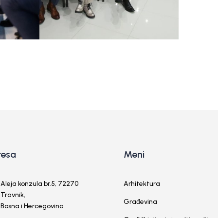
resa
Meni
Aleja konzula br.5, 72270
Arhitektura
Travnik,
Građevina
Bosna i Hercegovina