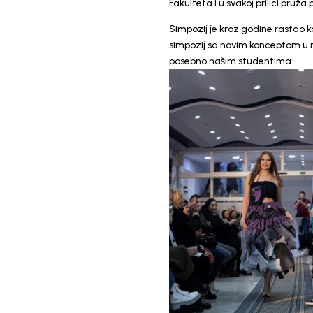
Fakulteta i u svakoj prilici pru
Simpozij je kroz godine rastao 
simpozij sa novim konceptom u no
posebno našim studentima.