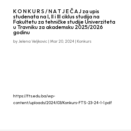
K O N K U R S / N A T J E Č A J za upis
studenata na I, II i III ciklus studija na
Fakultetu za tehničke studije Univerziteta
u Travniku za akademsku 2025/2026
godinu
by
Jelena Veljkovic
|
Mar 20, 2024
|
Konkurs
https://fts.edu.ba/wp-
content/uploads/2024/03/Konkurs-FTS-23-24-1-1.pdf