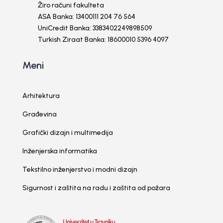
Žiro računi fakulteta
ASA Banka: 13400111 204 76 564
UniCredit Banka: 3383402249898509
Turkish Ziraat Banka: 18600010 5396 4097
Meni
Arhitektura
Građevina
Grafički dizajn i multimedija
Inženjerska informatika
Tekstilno inženjerstvo i modni dizajn
Sigurnost i zaštita na radu i zaštita od požara