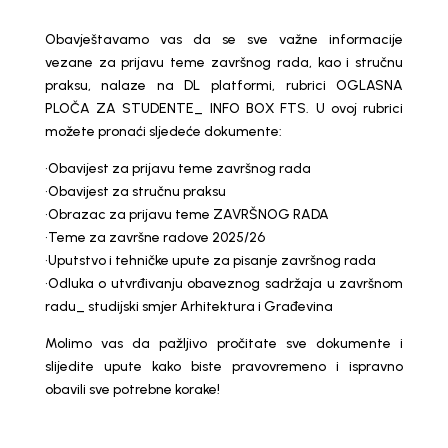
Obavještavamo vas da se sve važne informacije
vezane za prijavu teme završnog rada, kao i stručnu
praksu, nalaze na DL platformi, rubrici OGLASNA
PLOČA ZA STUDENTE_ INFO BOX FTS. U ovoj rubrici
možete pronaći sljedeće dokumente:
•Obavijest za prijavu teme završnog rada
•Obavijest za stručnu praksu
•Obrazac za prijavu teme ZAVRŠNOG RADA
•Teme za završne radove 2025/26
•Uputstvo i tehničke upute za pisanje završnog rada
•Odluka o utvrđivanju obaveznog sadržaja u završnom
radu_ studijski smjer Arhitektura i Građevina
Molimo vas da pažljivo pročitate sve dokumente i
slijedite upute kako biste pravovremeno i ispravno
obavili sve potrebne korake!