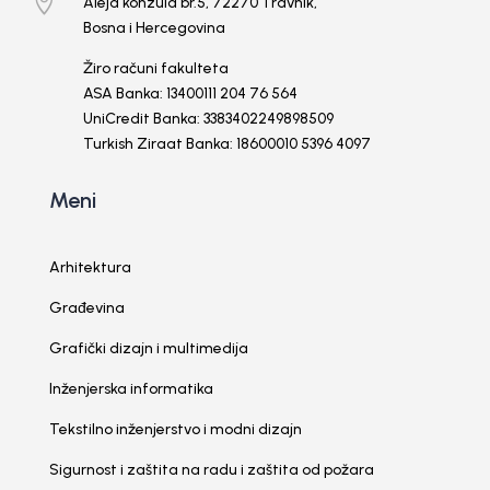

Aleja konzula br.5, 72270 Travnik,
Bosna i Hercegovina
Žiro računi fakulteta
ASA Banka: 13400111 204 76 564
UniCredit Banka: 3383402249898509
Turkish Ziraat Banka: 18600010 5396 4097
Meni
Arhitektura
Građevina
Grafički dizajn i multimedija
Inženjerska informatika
Tekstilno inženjerstvo i modni dizajn
Sigurnost i zaštita na radu i zaštita od požara