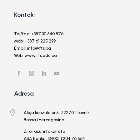
Kontakt
Tel/fax: +387 30 540 876
Mob: +387 61 225 299
Email: info@fts.ba
Web: www.fts.edu.ba
Adresa

Aleja konzula br.5, 72270 Travnik,
Bosna i Hercegovina
Žiro računi fakulteta
ASA Banka: 13400111 204 76 564