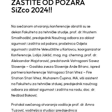
ZAŠTITE OD POŽARA
SiZco 2024!!
Na svečanom otvaranju konferencije obratili su se
dekan Fakulteta za tehničke studije, prof. dr. Hrustem
Smailhodžić, predsjednik Naučnog odbora za oblast
sigurnost i zaštita od požara, pročelnica Odjela
sigurnosti i zaštite
Veleučilište u Karlovcu
, koorganizator
Konferencije, Lidija Jakšić, mag. ing. cheming, prof. dr.
Aleksandar Majstorović, predstavnik Vatrogasni Savez
Slovenije –
Gasilska zveza Slovenij
e Anže Bitanc, ispred
partnera konferencije
Vatrogasci Stari Vitez – Fire
Station Stari Vite
z, Muharem Čupina, MA, viši asistent
na Fakultetu za tehničke stduiej, predsjednik naučnog
odbora za oblast sigurnost i zaštita na radu, doc. dr.
Nedžad Baković.
Protokol svečanog otvaranja vodila je prof. dr. Amra
Tuzović, voditeljica studija i predsjednica