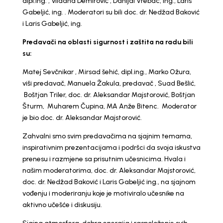
dipl.ing. , Vildana Demirović , Danijal Vrebac, ing., Laris
Gabeljić, ing. . Moderatori su bili doc. dr. Nedžad Baković
i Laris Gabeljić, ing.
Predavači na oblasti sigurnost i zaštita na radu bili
su:
Matej Sevčnikar , Mirsad šehić, dipl.ing., Marko Ožura,
viši predavač, Manuela Žakula, predavač , Suad Bešlić,
Boštjan Triler, doc. dr. Aleksandar Majstorović, Boštjan
Šturm, Muharem Čupina, MA Anže Bitenc. Moderator
je bio doc. dr. Aleksandar Majstorović.
Zahvalni smo svim predavačima na sjajnim temama,
inspirativnim prezentacijama i podršci da svoja iskustva
prenesu i razmjene sa prisutnim učesnicima. Hvala i
našim moderatorima, doc. dr. Aleksandar Majstorović,
doc. dr. Nedžad Baković i Laris Gabeljić ing., na sjajnom
vođenju i moderiranju koje je motiviralo učesnike na
aktivno učešće i diskusiju.