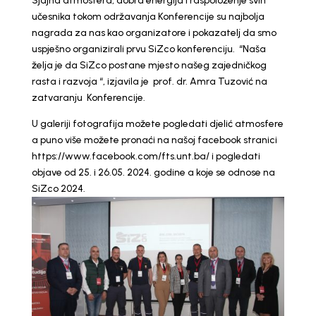
Sjajna atmosfera, dobra energija i raspoloženje svih
učesnika tokom održavanja Konferencije su najbolja
nagrada za nas kao organizatore i pokazatelj da smo
uspješno organizirali prvu SiZco konferenciju. “Naša
želja je da SiZco postane mjesto našeg zajedničkog
rasta i razvoja “, izjavila je prof. dr. Amra Tuzović na
zatvaranju Konferencije.
U galeriji fotografija možete pogledati djelić atmosfere
a puno više možete pronaći na našoj facebook stranici
https://www.facebook.com/fts.unt.ba/
i pogledati
objave od 25. i 26.05. 2024. godine a koje se odnose na
SiZco 2024.