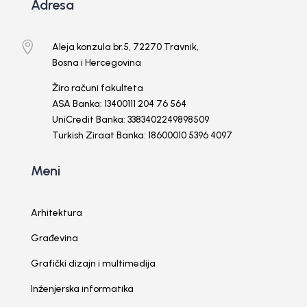
Adresa

Aleja konzula br.5, 72270 Travnik,
Bosna i Hercegovina
Žiro računi fakulteta
ASA Banka: 13400111 204 76 564
UniCredit Banka: 3383402249898509
Turkish Ziraat Banka: 18600010 5396 4097
Meni
Arhitektura
Građevina
Grafički dizajn i multimedija
Inženjerska informatika