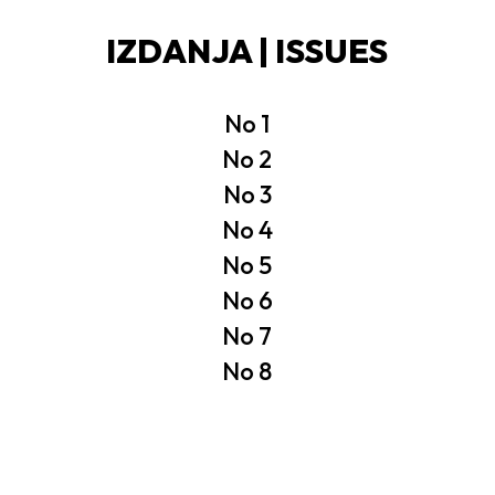
IZDANJA | ISSUES
No 1
No 2
No 3
No 4
No 5
No 6
No 7
No 8