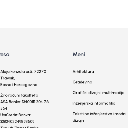
resa
Meni
Aleja konzula br.5, 72270
Arhitektura
Travnik,
Građevina
Bosna i Hercegovina
Grafički dizajn i multimedija
Žiro računi fakulteta
ASA Banka: 13400111 204 76
Inženjerska informatika
564
Tekstilno inženjerstvo i modni
UniCredit Banka:
dizajn
3383402249898509