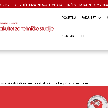
EVINA
GRAFIČKI DIZAJN I MULTIMEDIJA
INŽENJERSKA INFORMATIK
POČETNA
POČETNA
FAKULTET
FAKULTET
KONTAKT
KONTAKT
DL
DL
ispovijesti želimo sretan Vaskrs i ugodne praznične dane!