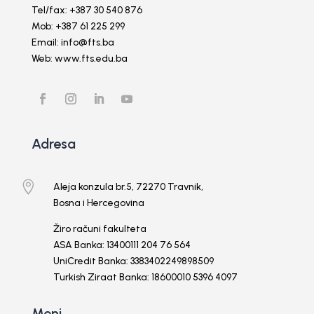
Tel/fax: +387 30 540 876
Mob: +387 61 225 299
Email: info@fts.ba
Web: www.fts.edu.ba
Adresa

Aleja konzula br.5, 72270 Travnik,
Bosna i Hercegovina
Žiro računi fakulteta
ASA Banka: 13400111 204 76 564
UniCredit Banka: 3383402249898509
Turkish Ziraat Banka: 18600010 5396 4097
Meni