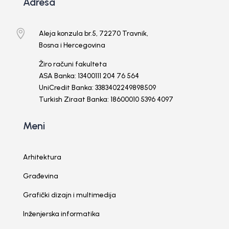
Adresa

Aleja konzula br.5, 72270 Travnik,
Bosna i Hercegovina
Žiro računi fakulteta
ASA Banka: 13400111 204 76 564
UniCredit Banka: 3383402249898509
Turkish Ziraat Banka: 18600010 5396 4097
Meni
Arhitektura
Građevina
Grafički dizajn i multimedija
Inženjerska informatika