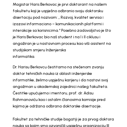
Magistar Haris Berkovac je prvi doktorant na našem
fakultetu koji je uspješno odbranio svoju doktorsku
disertaciju pod nazivom: „ Razvoj, kvalitet servisa i
izazovi informaciono – komunikacionih platformi i
interakcije sa korisnicima.“ Posebno zadovoljstvo je što
je Haris Berkovac bio naš student i na I i II ciklusu i
angažiran je u nastavnom procesu kao viši asistent na
studijskom smjeru Inženjerska
informatika.
Dr. Harisu Berkovcu čestitamo na stečenom zvanju
doktor tehničkih nauka iz oblasti inženjerske
informatike, želimo uspješnu karijeru i da nastavi svoj
angažman u akademskoj zajednici našeg fakulteta.
Čestitke upućujemo i mentoru, prof. dr. Adisu
Rahmanoviću kao i ostalim članovima komisije pred
kojima je održana odbrana doktorske disertacije.
Fakultet za tehničke studije bogatiji je za prvog doktora
nauka sa kojim smo ozvaničili uspješnu organizaciju III