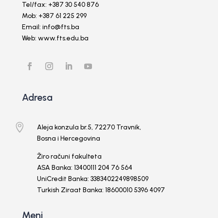
Tel/fax: +387 30 540 876
Mob: +387 61 225 299
Email: info@fts.ba
Web: www.fts.edu.ba
Adresa

Aleja konzula br.5, 72270 Travnik,
Bosna i Hercegovina
Žiro računi fakulteta
ASA Banka: 13400111 204 76 564
UniCredit Banka: 3383402249898509
Turkish Ziraat Banka: 18600010 5396 4097
Meni