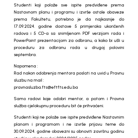
Studenti koji polože sve ispite predviđene prema
Nastavnom planu i programu i izvrše ostale obaveze
prema Fakultetu, potrebno je da najkasnije do
17.09.2024. godine dostave 5 primjeraka ukoričenih
radova i 5 CD-a sa snimljenom PDF verzijom rada i
PowerPoint prezentacijom za odbranu, a kako bi ušli u
proceduru za odbranu rada u drugoj polovini
septembra.
Napomena :
Rad nakon odobrenja mentora poslati na uvid u Pravnu
sluzbu na mail :
pravnasluzba.fts@eftfts.edu.ba
Samo radovi koje odobri mentor, a potom i Pravna
služba cjelokupnu proceduru bit će prihvaćeni.
Studenti koji ne polože sve ispite predviđene Nastavnim
planom i programom i ne izvrše prijavu teme do
30.09.2024. godine obavezni su obnoviti završnu godinu