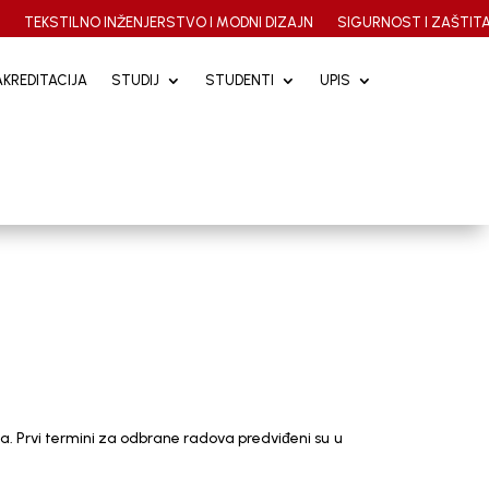
A
TEKSTILNO INŽENJERSTVO I MODNI DIZAJN
SIGURNOST I ZAŠTITA
AKREDITACIJA
AKREDITACIJA
STUDIJ
STUDIJ
STUDENTI
STUDENTI
UPIS
UPIS
a. Prvi termini za odbrane radova predviđeni su u