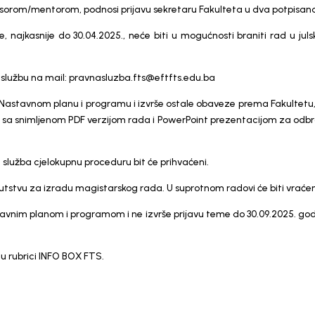
orom/mentorom, podnosi prijavu sekretaru Fakulteta u dva potpisana
me, najkasnije do 30.04.2025., neće biti u mogućnosti braniti rad u 
 službu na mail: pravnasluzba.fts@eftfts.edu.ba
a Nastavnom planu i programu i izvrše ostale obaveze prema Fakultetu,
a sa snimljenom PDF verzijom rada i PowerPoint prezentacijom za odbra
služba cjelokupnu proceduru bit će prihvaćeni.
prema uputstvu za izradu magistarskog rada. U suprotnom rad
stavnim planom i programom i ne izvrše prijavu teme do 30.09.2025. god
 u rubrici INFO BOX FTS.