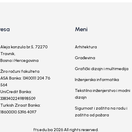
resa
Meni
Aleja konzula br.5, 72270
Arhitektura
Travnik,
Građevina
Bosna i Hercegovina
Grafički dizajn i multimedija
Žiro računi fakulteta
ASA Banka: 13400111 204 76
Inženjerska informatika
564
Tekstilno inženjerstvo i modni
UniCredit Banka:
dizajn
3383402249898509
Turkish Ziraat Banka:
Sigurnost i zaštita na radu i
18600010 5396 4097
zaštita od požara
fts.edu.ba 2026 All rights reserved.