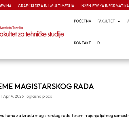
EVINA
GRAFIČKI DIZAJN I MULTIMEDIJA
INŽENJERSKA INFORMATIK
POČETNA
POČETNA
FAKULTET
FAKULTET
KONTAKT
KONTAKT
DL
DL
TEME MAGISTARSKOG RADA
e
|
Apr 4, 2025
|
oglasna ploča
javu teme za izradu magistarskog rada tokom trajanja ljetnog semestr