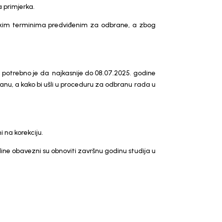
 primjerka.
julskim terminima predviđenim za odbrane, a zbog
 potrebno je da najkasnije do 08.07.2025. godine
nu, a kako bi ušli u proceduru za odbranu rada u
ovi će biti vraćeni na korekciju.
ine obavezni su obnoviti završnu godinu studija u