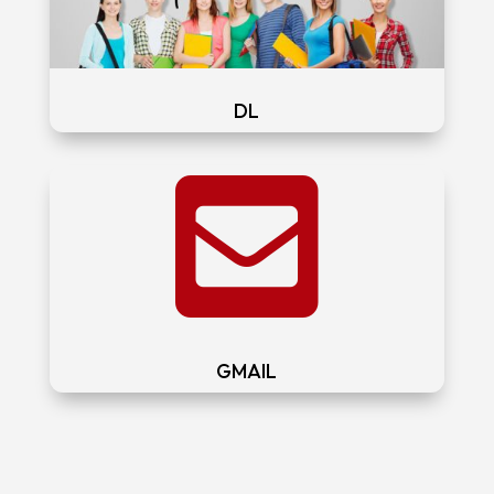
DL

GMAIL