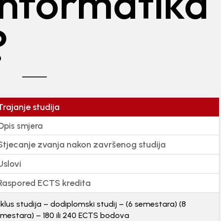
informatika
?
Trajanje studija
Opis smjera
Stjecanje zvanja nakon završenog studija
Uslovi
Raspored ECTS kredita
ciklus studija – dodiplomski studij – (6 semestara) (8
mestara) – 180 ili 240 ECTS bodova