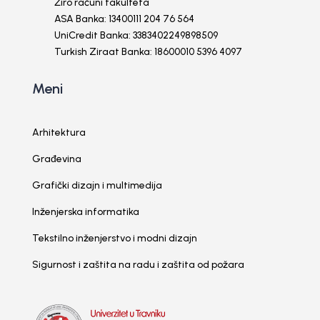
Žiro računi fakulteta
ASA Banka: 13400111 204 76 564
UniCredit Banka: 3383402249898509
Turkish Ziraat Banka: 18600010 5396 4097
Meni
Arhitektura
Građevina
Grafički dizajn i multimedija
Inženjerska informatika
Tekstilno inženjerstvo i modni dizajn
Sigurnost i zaštita na radu i zaštita od požara