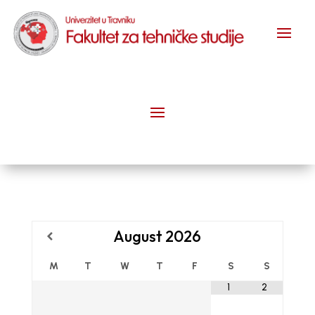
August
2026
M
T
W
T
F
S
S
1
2