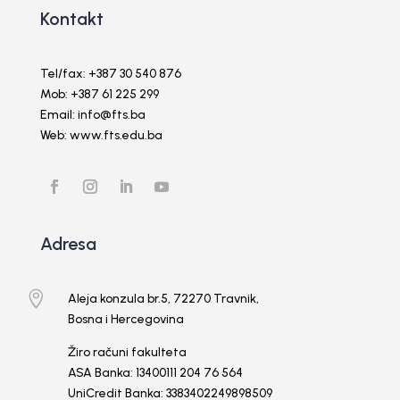
Kontakt
Tel/fax: +387 30 540 876
Mob: +387 61 225 299
Email: info@fts.ba
Web: www.fts.edu.ba
Adresa

Aleja konzula br.5, 72270 Travnik,
Bosna i Hercegovina
Žiro računi fakulteta
ASA Banka: 13400111 204 76 564
UniCredit Banka: 3383402249898509