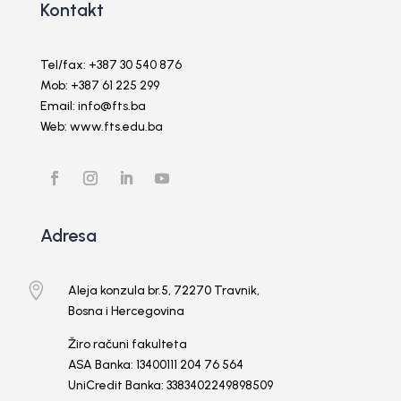
Kontakt
Tel/fax: +387 30 540 876
Mob: +387 61 225 299
Email: info@fts.ba
Web: www.fts.edu.ba
Adresa

Aleja konzula br.5, 72270 Travnik,
Bosna i Hercegovina
Žiro računi fakulteta
ASA Banka: 13400111 204 76 564
UniCredit Banka: 3383402249898509