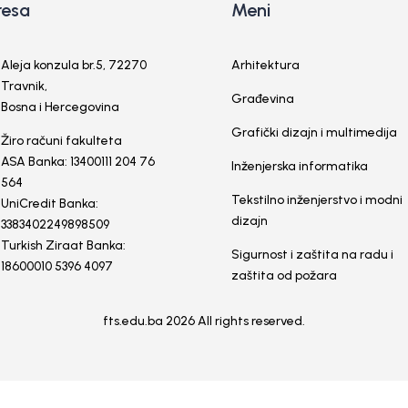
resa
Meni
Aleja konzula br.5, 72270
Arhitektura
Travnik,
Građevina
Bosna i Hercegovina
Grafički dizajn i multimedija
Žiro računi fakulteta
ASA Banka: 13400111 204 76
Inženjerska informatika
564
Tekstilno inženjerstvo i modni
UniCredit Banka:
dizajn
3383402249898509
Turkish Ziraat Banka:
Sigurnost i zaštita na radu i
18600010 5396 4097
zaštita od požara
fts.edu.ba 2026 All rights reserved.